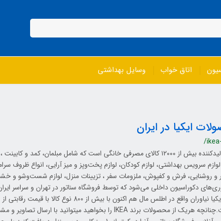
سیون
اتاق خواب
وسایل بهداشتی
لات ایکیا در ایران
/ikea
ایکیا تولیدکننده بیش از ۱۲۰۰۰ کالای مصرفی خانگی است که شامل مبلمان، کمد و ک
وازم سرویس بهداشتی، لوازم کودکان، لوازم پخت‌وپز و میز آرایی، انواع ظروف سرا
ور و روشنایی، فرش و کفپوش، ملزومات سفر ، تزیینات منزل، لوازم شست‌وشو و خش
‌های دکوراسیون داخلی می‌شود که توسط فروشگاه سناتور در تهران و سراسر ایرا
ظفر و ایکیا نیاوران واقع در اطلس مال هم اکنون با بیش از 800 ن
شماست.چنانچه هریک از محصولات برند IKEA را بخواهید میتوانید با ار