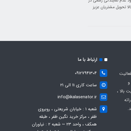
نزل دریافت کنید.با وجود عدم نمایندگی رسمی در
لا تحویل مشتریان عزیز
ارتباط با ما
09127941304
عالیت
و
ساعت کاری 11 الی 21
 بالا ،
info@ikalasenator.ir
ائه
.
شعبه 1 : خیابان شریعتی ، روبروی
ظفر ، مرکز خرید نگین ظفر ، طبقه
همکف ، واحد 23 ~ شعبه 2 : نیاوران