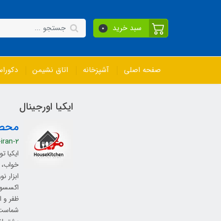
سبد خرید
0
صفحه اصلی
آشپزخانه
اتاق نشیمن
دکورا
ایکیا اورجینال
محصو
-iran-2
خواب، ل
ابزار ن
اکسسوری