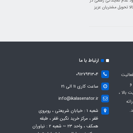
نزل دریافت کنید.با وجود عدم نمایندگی رسمی در
لا تحویل مشتریان عزیز
ارتباط با ما
09127941304
عالیت
و
ساعت کاری 11 الی 21
 بالا ،
info@ikalasenator.ir
ائه
.
شعبه 1 : خیابان شریعتی ، روبروی
ظفر ، مرکز خرید نگین ظفر ، طبقه
همکف ، واحد 23 ~ شعبه 2 : نیاوران