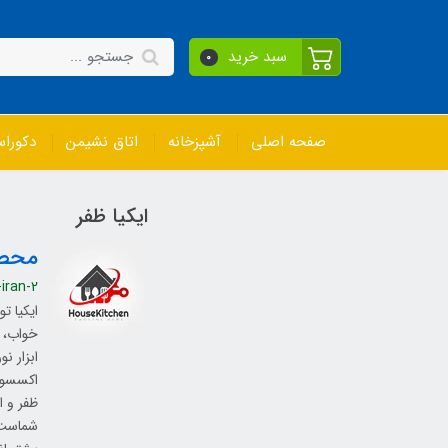
سبد خرید
0
صفحه اصلی
آشپزخانه
اتاق نشیمن
دکورا
ایکیا ظفر
محصو
-iran-2
خواب، ل
ابزار ن
اکسسوری