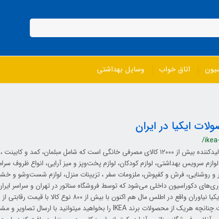
سیون
اتاق خواب
وسایل بهداشتی
لات ایکیا در ایران
/ikea
ایکیا تولیدکننده بیش از ۱۲۰۰۰ کالای مصرفی خانگی است که شامل مبلمان، کمد و ک
وازم سرویس بهداشتی، لوازم کودکان، لوازم پخت‌وپز و میز آرایی، انواع ظروف سرا
ور و روشنایی، فرش و کفپوش، ملزومات سفر ، تزیینات منزل، لوازم شست‌وشو و خش
‌های دکوراسیون داخلی می‌شود که توسط فروشگاه سناتور در تهران و سراسر ایرا
ظفر و ایکیا نیاوران واقع در اطلس مال هم اکنون با بیش از 800 ن
شماست.چنانچه هریک از محصولات برند IKEA را بخواهید میتوانید با ار