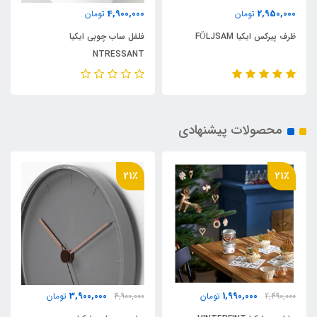
985,000
4,900,000
تومان
تومان
فلفل ساب چوبی ایکیا
همزن کاپوچینو ایکیا PRODUKT
NTRESSANT
محصولات پیشنهادی
21٪
21٪
3,900,000
1,990,000
2,490,000
تومان
4,900,000
تومان