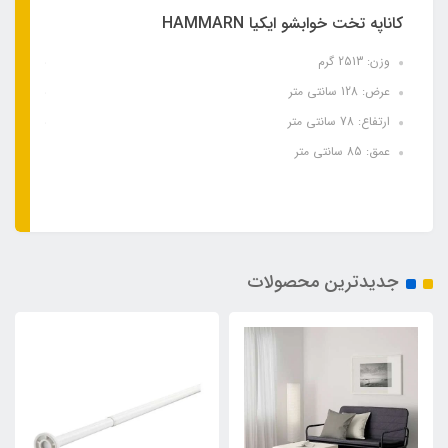
کاناپه تخت خوابشو ایکیا HAMMARN
میل پرده ح
وزن: 2513 گرم
وزن: 350 گرم
عرض: 128 سانتی متر
حداقل طول: 20
ارتفاع: 78 سانتی متر
حداکثر طول: 00
عمق: 85 سانتی متر
جدیدترین محصولات