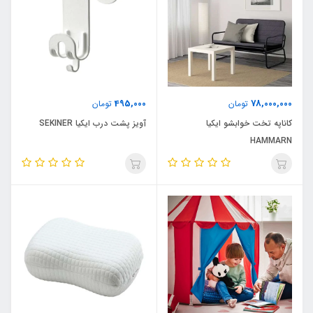
495,000
78,000,000
تومان
تومان
کاناپه تخت خوابشو ایکیا
آویز پشت درب ایکیا SEKINER
HAMMARN