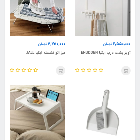
4,750,000
2,550,000
تومان
تومان
آویز پشت درب ایکیا ENUDDEN
میز اتو نشسته ایکیا JALL