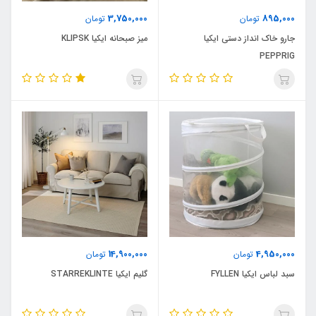
3,750,000
895,000
تومان
تومان
جارو خاک انداز دستی ایکیا
میز صبحانه ایکیا KLIPSK
PEPPRIG
14,900,000
4,950,000
تومان
تومان
سبد لباس ایکیا FYLLEN
گلیم ایکیا STARREKLINTE