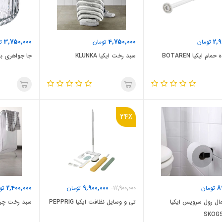
3,750,000
4,750,000
2,9
تومان
تومان
تو
مام ایکیا BOTAREN
سبد رخت ایکیا KLUNKA
جا جواهری بلور ایکی
24٪
2,400,000
9,900,000
8
تومان
12,900,000
تومان
توم
ال رول سرویس ایکیا
تی و وسایل نظافت ایکیا PEPPRIG
سبد رخت چرک ای
SKOGS