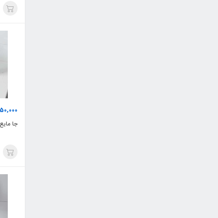
50,000
جا مایع و