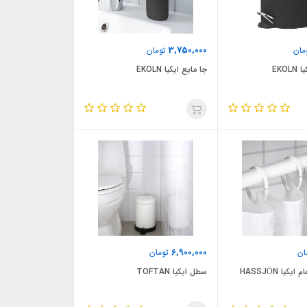
3,750,000
مان
تومان
جا مایع ایکیا EKOLN
6,900,000
ان
تومان
کیا HASSJÖN
سطل ایکیا TOFTAN