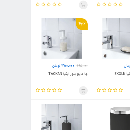
46٪
380,000
مان
695,000
تومان
EKOL
جا مایع بلور ایکیا TACKAN