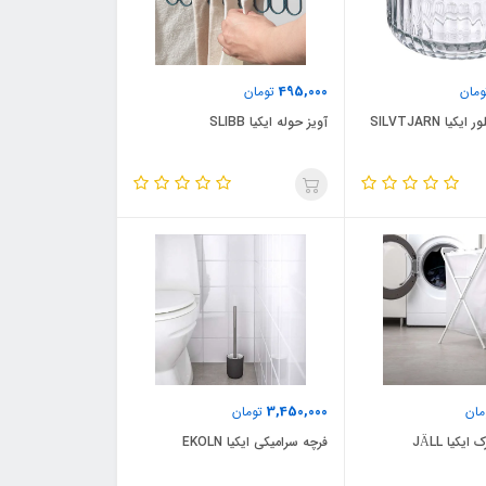
495,000
مان
تومان
ا SILVTJARN
آویز حوله ایکیا SLIBB
3,450,000
ان
تومان
کیا JÄLL
فرچه سرامیکی ایکیا EKOLN