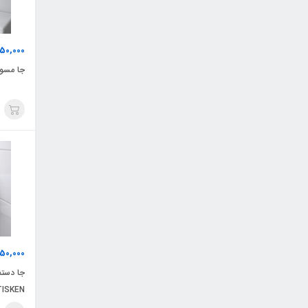
250,000
جا مسواکی
950,000
جا دستم
TISKEN