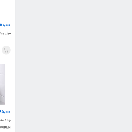
50,000
میل پرده ح
95,000
جا دستم
VIKEN