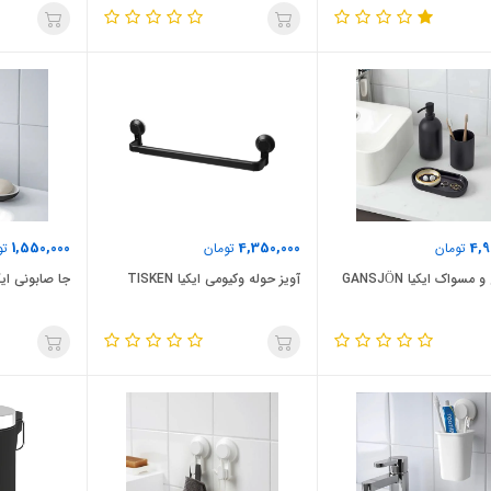
1,550,000
4,350,000
4,9
تومان
تومان
تو
 مسواک ایکیا GANSJÖN
آویز حوله وکیومی ایکیا TISKEN
جا صابونی ایکیا N