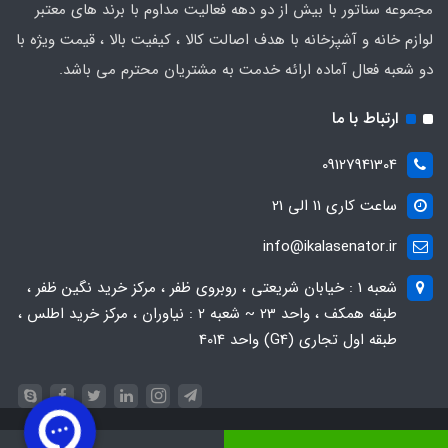
مجموعه سناتور با بیش از دو دهه فعالیت مداوم با برند های معتبر
لوازم خانه و آشپزخانه با هدف اصالت کالا ، کیفیت بالا ، قیمت ویژه با
دو شعبه فعال آماده ارائه خدمت به مشتریان محترم می باشد.
ارتباط با ما
09127941304
ساعت کاری 11 الی 21
info@ikalasenator.ir
شعبه 1 : خیابان شریعتی ، روبروی ظفر ، مرکز خرید نگین ظفر ،
طبقه همکف ، واحد 23 ~ شعبه 2 : نیاوران ، مرکز خرید اطلس ،
طبقه اول تجاری (G4) واحد 4014
© کلیه حقوق این وبسایت متعلق به فروشگاه سناتور می ‌باشد و هرگونه کپی