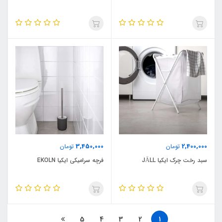
3,450,000
2,400,000
تومان
تومان
سبد رخت چرک ایکیا JÄLL
فرچه سرامیکی ایکیا EKOLN
5
4
3
2
1