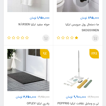
1,950,000
895,000
تومان
تومان
جا دستمال رول سرویس ایکیا
حوله سفید ایکیا NÄRSEN
SKOGSVIKEN
9٪
24٪
4,250,000
9,900,000
12,900,000
تومان
4,650,000
تومان
تی و وسایل نظافت ایکیا PEPPRIG
پادری ایکیا OPLEV