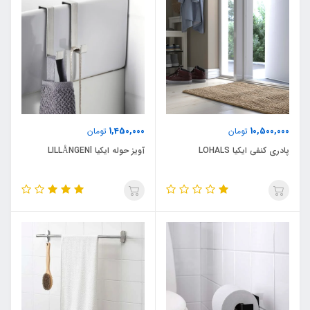
1,450,000
10,500,000
تومان
تومان
پادری کنفی ایکیا LOHALS
آویز حوله ایکیا LILLÅNGENl