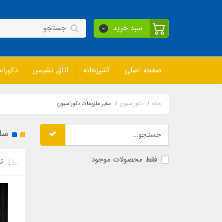
سبد خرید
0
صفحه اصلی
آشپزخانه
اتاق نشیمن
دکورا
خانه
دکوراسیون
سایر ملزومات دکوراسیون
سای
فقط محصولات موجود
تر