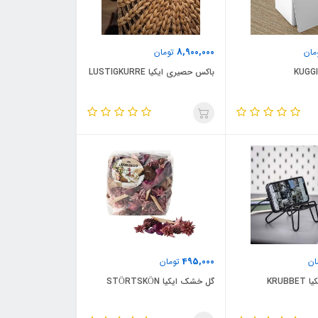
8,900,000
مان
تومان
باکس حصیری ایکیا LUSTIGKURRE
495,000
ان
تومان
KRUBB
گل خشک ایکیا STÖRTSKÖN