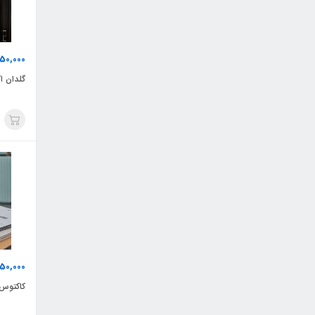
950,000
گلدان اکا
50,000
کاکتوس ایک