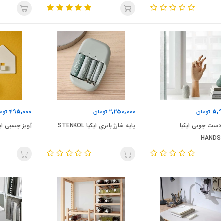
495,000
2,250,000
5,9
تومان
تومان
توم
دست چوبی ایکیا
پایه شارژ باتری ایکیا STENKOL
آویز چسبی ایکیا AGN
HANDS