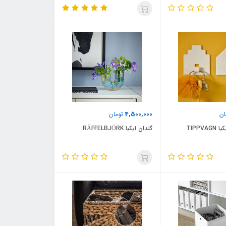
4,500,000
ان
تومان
TIPPV
گلدان ایکیا RÄFFELBJÖRK