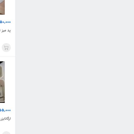
50,000
پد میز تحر
55,000
ارگانایزر 