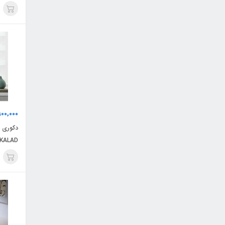
00,000
دکوری 
KALAD