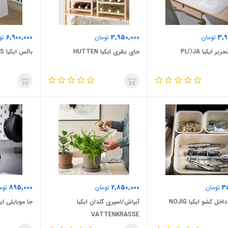
6,900,000
3,950,000
3,9
تومان
تومان
تو
یر ایکیا PLÖJA
جای بطری ایکیا HUTTEN
باکس ایکیا KUGGIS
895,000
2,850,000
3
تومان
تومان
توم
داخل کشو ایکیا NOJIG
آبپاش/اسپری گلدان ایکیا
جا موبایلی ایکیا ET
VATTENKRASSE