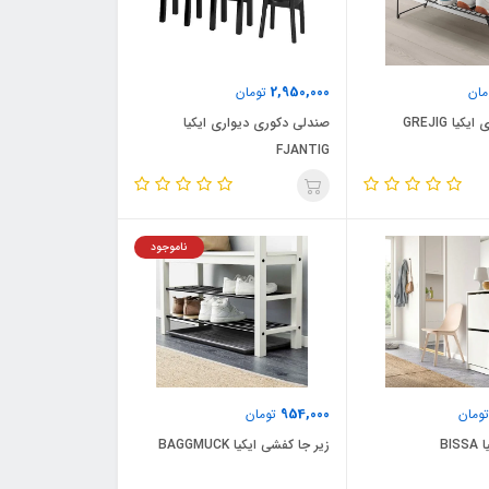
2,950,000
ان
تومان
یا GREJIG
صندلی دکوری دیواری ایکیا
FJANTIG
ناموجود
954,000
ومان
تومان
BI
زیر جا کفشی ایکیا BAGGMUCK