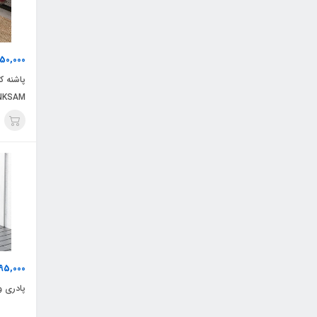
50,000
پاشنه ک
NKSAM
95,000
پادری ورود