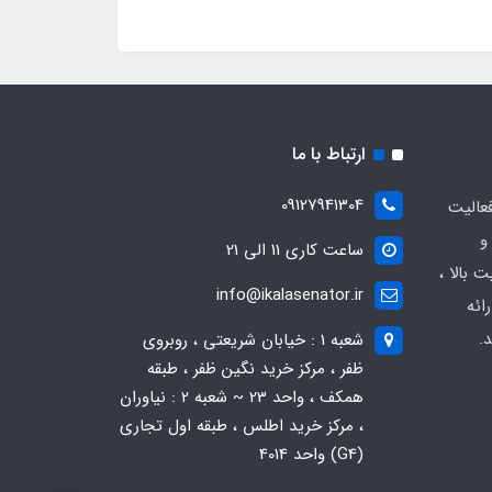
ارتباط با ما
09127941304
عالیت
و
ساعت کاری 11 الی 21
 بالا ،
info@ikalasenator.ir
ائه
.
شعبه 1 : خیابان شریعتی ، روبروی
ظفر ، مرکز خرید نگین ظفر ، طبقه
همکف ، واحد 23 ~ شعبه 2 : نیاوران
، مرکز خرید اطلس ، طبقه اول تجاری
(G4) واحد 4014