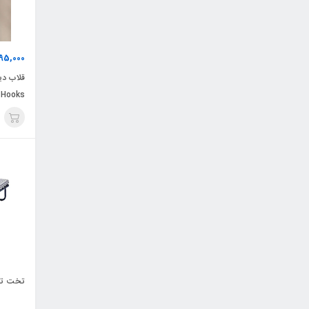
95,000
 Hooks
تخت تاشو ا