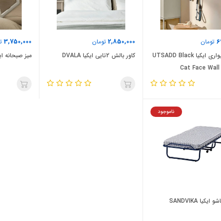
3,750,000
2,850,000
6
تومان
تومان
تو
قلاب دیواری ایکیا UTSADD Black
کاور بالش 2تایی ایکیا DVALA
میز صبحانه ایکیا K
Cat Face Wall
ناموجود
یکیا SANDVIKA