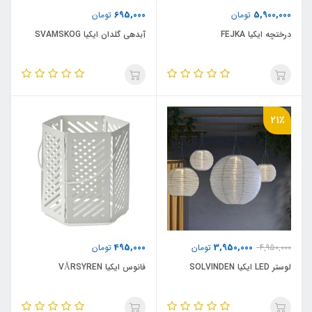
695,000
5,900,000
تومان
تومان
درختچه ایکیا FEJKA
آبدهی گلدان ایکیا SVAMSKOG
21٪
495,000
3,950,000
4,950,000
تومان
تومان
لوستر LED ایکیا SOLVINDEN
فانوس ایکیا VÅRSYREN