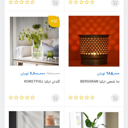
21٪
7,800,000
985,000
تومان
9,800,000
تومان
جا شمعی ایکیا BERGGRAN
گلدان ایکیا KONSTFULL