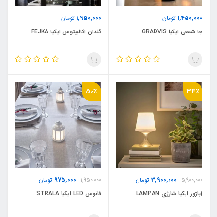
1,950,000
1,450,000
تومان
تومان
جا شمعی ایکیا GRADVIS
گلدان اکالیپتوس ایکیا FEJKA
50٪
34٪
975,000
3,900,000
5,900,000
تومان
1,950,000
تومان
آباژور ایکیا شارژی LAMPAN
فانوس LED ایکیا STRALA