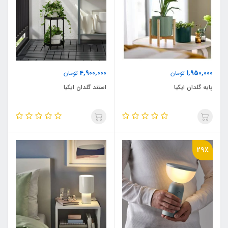
4,900,000
1,950,000
تومان
تومان
پایه گلدان ایکیا
استند گلدان ایکیا
29٪