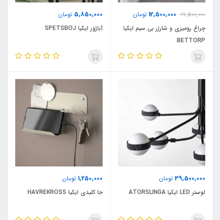
5,850,000
12,500,000
17,500,000
تومان
تومان
چراغ رومیزی و شارژر بی سیم ایکیا
آباژور ایکیا SPETSBOJ
BETTORP
1,250,000
39,500,000
تومان
تومان
لوستر LED ایکیا ATORSLINGA
جا کلیدی ایکیا HAVREKROSS