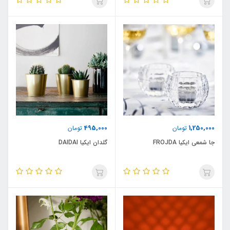
495,000
1,250,000
تومان
تومان
جا شمعی ایکیا FROJDA
گلدان ایکیا DAIDAI