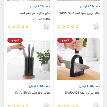
1,390,000
1,390,000
تومان
تومان
چاقو تزیین میوه ایکیا UPPFYLLD
جای چاقو داخل کشو ایکیا
UPPDATERA
ناموجود
ناموجود
4,950,000
2,750,000
تومان
تومان
چاقو تیز کن ایکیا SKARANDE
بلوک چاقو ایکیا Knife Block