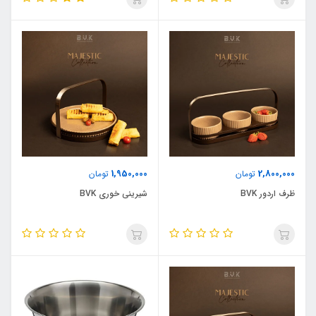
1,950,000
2,800,000
تومان
تومان
ظرف اردور BVK
شیرینی خوری BVK