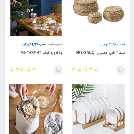
1,990,000
4,900,000
تومان
2,490,000
تومان
سبد 3تایی حصیری ایکیاFRYKEN
جا ادویه ایکیا VINTERFINT