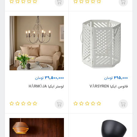
39,500,000
495,000
تومان
تومان
فانوس ایکیا VÅRSYREN
لوستر ایکیا HÅRMÖJA