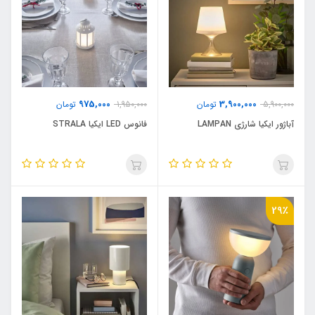
975,000
3,900,000
5,900,000
تومان
1,950,000
تومان
آباژور ایکیا شارژی LAMPAN
فانوس LED ایکیا STRALA
29٪