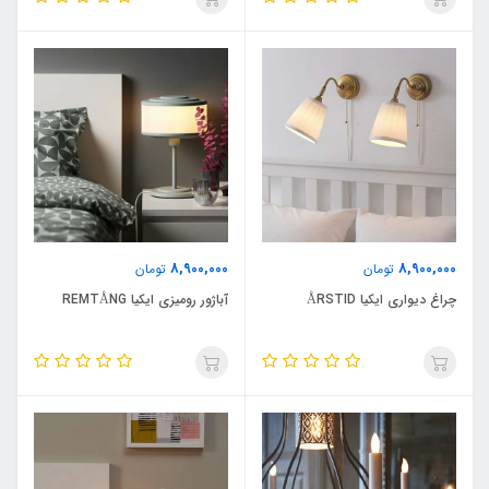
8,900,000
8,900,000
تومان
تومان
چراغ دیواری ایکیا ÅRSTID
آباژور رومیزی ایکیا REMTÅNG