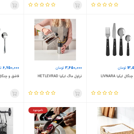
6,750,000
3,450,000
13,
تومان
تومان
تو
ال ایکیا LIVNARA
تراول ماگ ایکیا HETLEVRAD
قاشق و چنگال ایکی
ناموجود