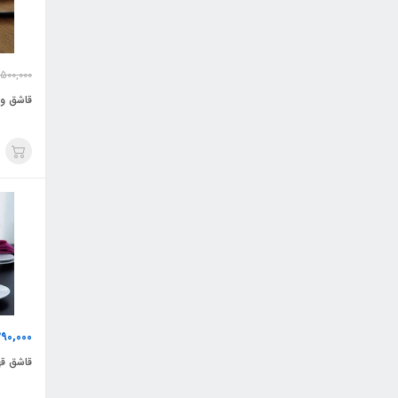
,500,000
قاشق و 
290,000
قاشق قهوه 