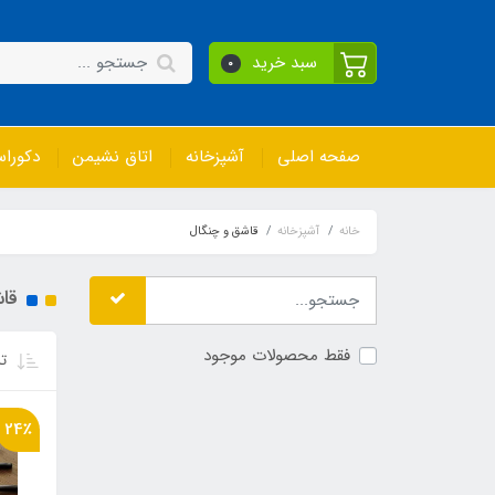
سبد خرید
0
صفحه اصلی
آشپزخانه
اتاق نشیمن
دکورا
خانه
آشپزخانه
قاشق و چنگال
قا
فقط محصولات موجود
تر
24٪