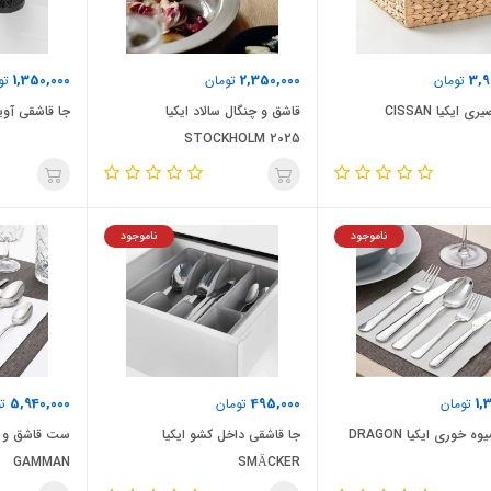
1,350,000
2,350,000
3,9
تومان
تومان
تو
 ایکیا CISSAN
قاشق و چنگال سالاد ایکیا
جا قاشقی آویز ایکی
STOCKHOLM 2025
ناموجود
ناموجود
5,940,000
495,000
1,
تومان
تومان
تو
ه خوری ایکیا DRAGON
جا قاشقی داخل کشو ایکیا
ست قاشق و چن
GAMMAN
SMÄCKER