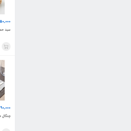
50,000
سبد حصیری
390,000
چنگال میو