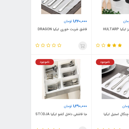
1,260,000
مان
تومان
ا HULTARP
قاشق شربت خوری ایکیا DRAGON
ناموجود
ناموجود
1,290,000
مان
تومان
گال استیل ایکیا
جا قاشقی داخل کشو ایکیا STÖDJA