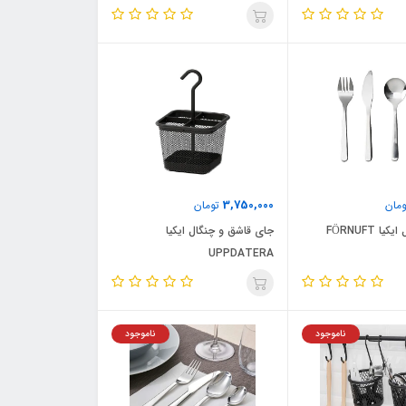
3,750,000
مان
تومان
ا FÖRNUFT
جای قاشق و چنگال ایکیا
UPPDATERA
ناموجود
ناموجود