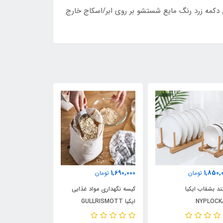
 دکمه زرد رنگ مایع شستشو بر روی ابر/اسکاج خارج
895,000
1,690,000
1,850,
تومان
تومان
تومان
ند بشقاب ایکیا
کیسه نگهداری مواد غذایی
شات ایکیا GLADELIG
NYPLOCK
ایکیا GULLRISMOTT