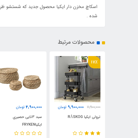
اسکاچ مخزن دار ایکیا محصول جدید که شستشو ظروف ر
شده .
محصولات مرتبط
17٪
4,900,000
9,900,000
7,900,
تومان
11,900,000
تومان
تومان
HUSB
ترولی ایکیا RÅSKOG
سبد 3تایی حصیری
ایکیاFRYKEN