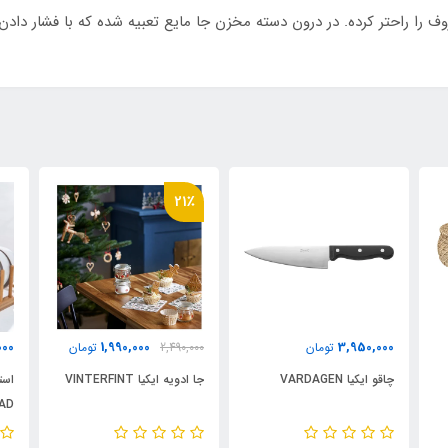
ا راحتر کرده. در درون دسته مخزن جا مایع تعبیه شده که با فشار دادن
21٪
000
1,990,000
3,950,000
تومان
2,490,000
تومان
چاقو ایکیا VARDAGEN
جا ادویه ایکیا VINTERFINT
است
AD