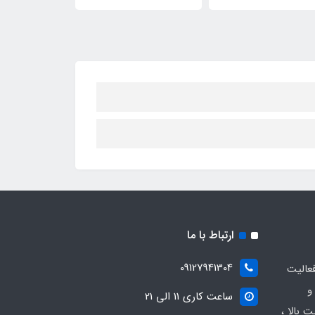
ارتباط با ما
09127941304
عالیت
و
ساعت کاری 11 الی 21
 بالا ،