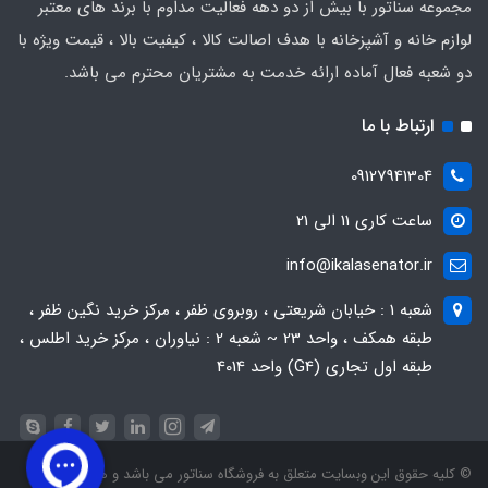
مجموعه سناتور با بیش از دو دهه فعالیت مداوم با برند های معتبر
لوازم خانه و آشپزخانه با هدف اصالت کالا ، کیفیت بالا ، قیمت ویژه با
دو شعبه فعال آماده ارائه خدمت به مشتریان محترم می باشد.
ارتباط با ما
09127941304
ساعت کاری 11 الی 21
info@ikalasenator.ir
شعبه 1 : خیابان شریعتی ، روبروی ظفر ، مرکز خرید نگین ظفر ،
طبقه همکف ، واحد 23 ~ شعبه 2 : نیاوران ، مرکز خرید اطلس ،
طبقه اول تجاری (G4) واحد 4014
© کلیه حقوق این وبسایت متعلق به فروشگاه سناتور می ‌باشد و هرگونه کپی