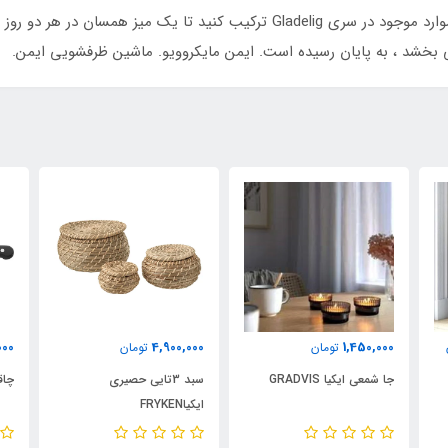
به عنوان یک چشم نواز زیبا استفاده کنید یا با سایر موارد موجود در سری Gladelig
بخشد ، به پایان رسیده است. ایمن مایکروویو. ماشین ظرفشویی ایمن.
000
4,900,000
1,450,000
تومان
تومان
جا شمعی ایکیا GRADVIS
سبد 3تایی حصیری
چاقو ا
ایکیاFRYKEN