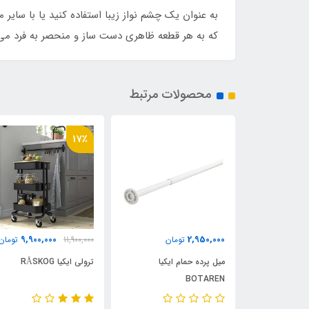
که به هر قطعه ظاهری دست ساز و منحصر به فرد می 
محصولات مرتبط
17٪
9,900,000
2,950,000
ومان
تومان
11,900,000
تومان
ابشو ایکیا
میل پرده حمام ایکیا
ترولی ایکیا RÅSKOG
BOTAREN