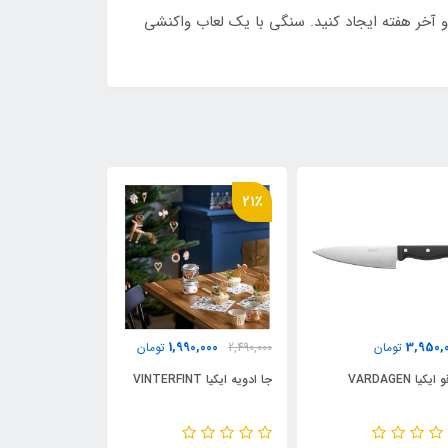
 ترکیب کنید تا یک میز همسان در هر دو روز و آخر هفته ایجاد کنید. سنگی با یک لعاب واکنشی
21٪
1,950,000
1,990,000
3,950,
تومان
2,490,000
تومان
تومان
یکیا VARDAGEN
جا ادویه ایکیا VINTERFINT
گلدان اکالیپتوس ایکیا