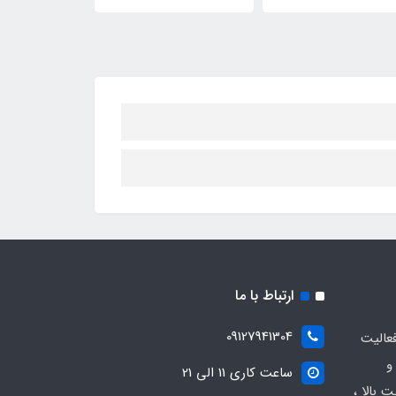
ارتباط با ما
09127941304
عالیت
و
ساعت کاری 11 الی 21
 بالا ،