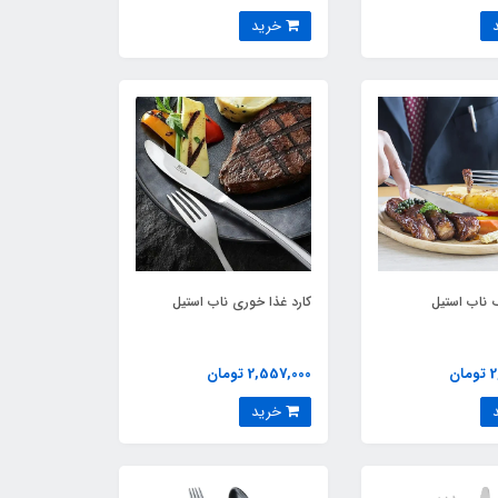
خرید
ک ناب استیل
کارد غذا خوری ناب استیل
ن
2,557,000 تومان
خرید