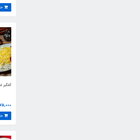
خرید
کفگیر غ
675,000 توم
خرید