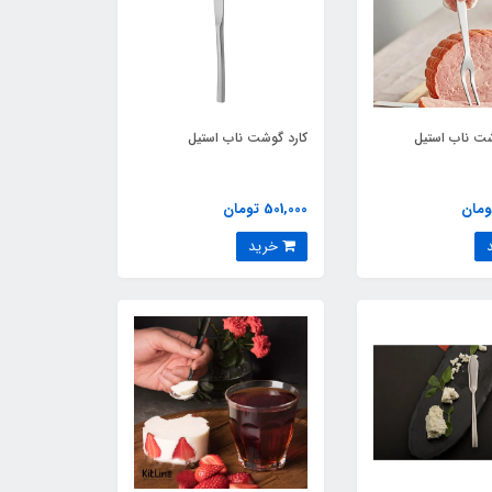
ت ناب استیل
کارد گوشت ناب استیل
501,000 تومان
خرید