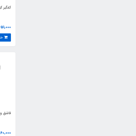
کفگیر ک
451,000 توما
خرید
قاشق و 
460,000 توما