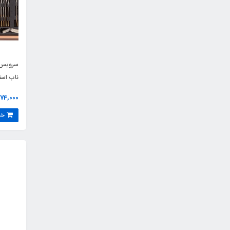
سرویس 
ناب است
13,574,000
خرید