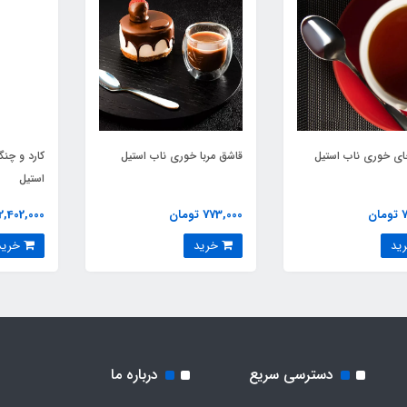
ای خوری ناب استیل
قاشق مربا خوری ناب استیل
کارد و چن
استیل
ن
773,000 تومان
2,402,000 تومان
خرید
خرید
دسترسی سریع
درباره ما