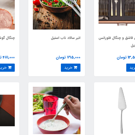
قاشق و چنگال فلورانس
انبر سالاد ناب استیل
چنگال گوش
یل
 تومان
795,000 تومان
481,000 تومان
خرید
خرید