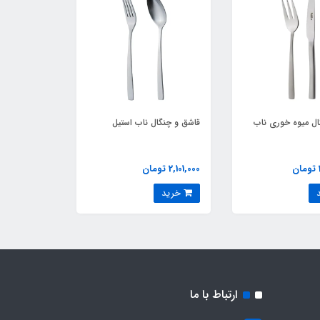
گال میوه خوری ناب
قاشق و چنگال ناب استیل
2,101,000 تومان
خرید
ارتباط با ما