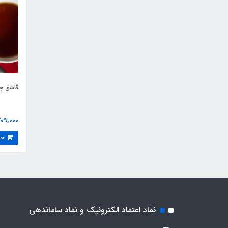
قاشق چ
709,000 توما
خرید
نماد اعتماد الکترونیک و نماد ساماندهی