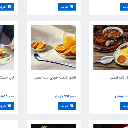
خرید
خرید
ذا ناب استیل
قاشق شربت خوری ناب استیل
کارد استی
ان
994,000 تومان
2,888,000 توما
خرید
خرید