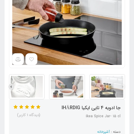
جا ادویه 4 تایی ایکیا IHÄRDIG
(دیدگاه 1 کاربر)
ikea Spice Jar- 15 cl
دسته :
آشپزخانه