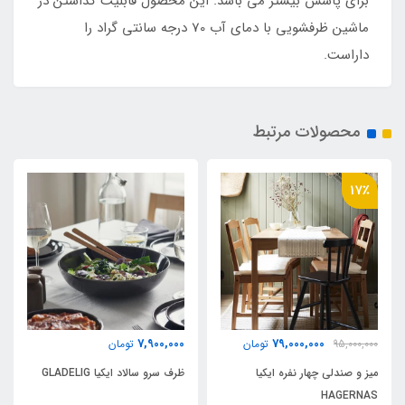
برای پاشش بیشتر می باشد. این محصول قابلیت گذاشتن در
ماشین ظرفشویی با دمای آب 70 درجه سانتی گراد را
داراست.
محصولات مرتبط
17٪
7,900,000
79,000,000
95,000,000
تومان
تومان
میز و صندلی چهار نفره ایکیا
ظرف سرو سالاد ایکیا GLADELIG
HAGERNAS